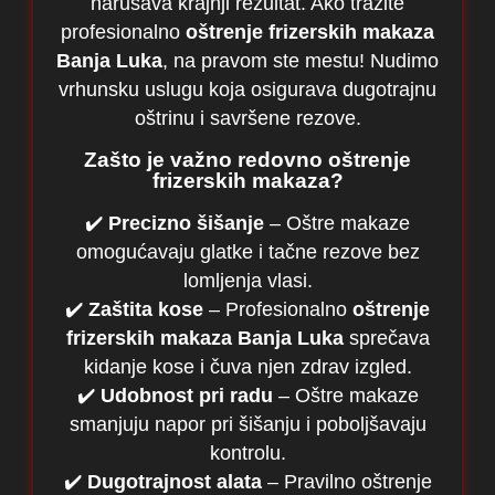
narušava krajnji rezultat. Ako tražite
profesionalno
oštrenje frizerskih makaza
Banja Luka
, na pravom ste mestu! Nudimo
vrhunsku uslugu koja osigurava dugotrajnu
oštrinu i savršene rezove.
Zašto je važno redovno oštrenje
frizerskih makaza?
✔️
Precizno šišanje
– Oštre makaze
omogućavaju glatke i tačne rezove bez
lomljenja vlasi.
✔️
Zaštita kose
– Profesionalno
oštrenje
frizerskih makaza Banja Luka
sprečava
kidanje kose i čuva njen zdrav izgled.
✔️
Udobnost pri radu
– Oštre makaze
smanjuju napor pri šišanju i poboljšavaju
kontrolu.
✔️
Dugotrajnost alata
– Pravilno oštrenje