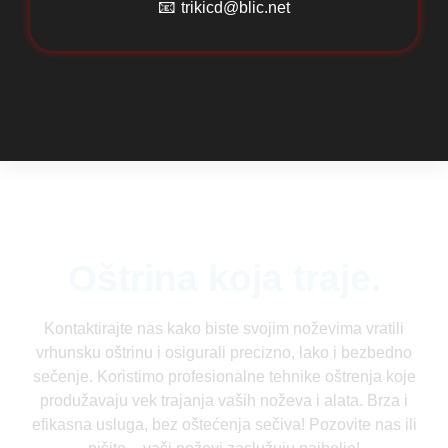
📧
trikicd@blic.net
Oštrina koja traje.
Kontaktirajte nas kako biste svojim noževima vratili
vrhunsku oštrinu i osigurali precizno, lako i bezbedno
sečenje. Koristimo profesionalne tehnike oštrenja koje
produžavaju vek trajanja vaših noževa i alata. Brza i
efikasna usluga, bez oštećenja sečiva! Pozovite nas ili