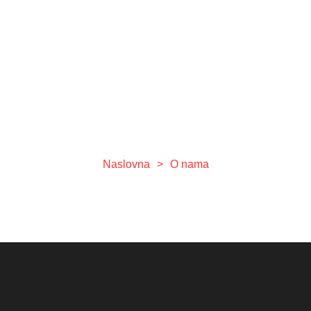
Oštrenje frizerskih
makaza
Naslovna
>
O nama