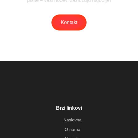
pišite – vaši noževi zaslužuju najbolje!
Kontakt
Brzi linkovi
Naslovna
O nama