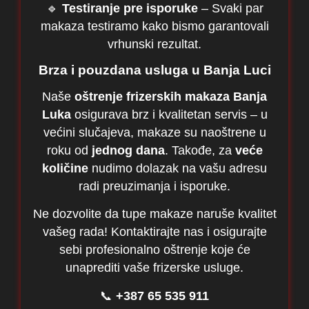
🔹
Testiranje pre isporuke
– Svaki par
makaza testiramo kako bismo garantovali
vrhunski rezultat.
Brza i pouzdana usluga u Banja Luci
Naše
oštrenje frizerskih makaza Banja
Luka
osigurava brz i kvalitetan servis – u
većini slučajeva, makaze su naoštrene u
roku od
jednog dana
. Takođe, za
veće
količine
nudimo dolazak na vašu adresu
radi preuzimanja i isporuke.
Ne dozvolite da tupe makaze naruše kvalitet
vašeg rada! Kontaktirajte nas i osigurajte
sebi profesionalno oštrenje koje će
unaprediti vaše frizerske usluge.
📞
+387 65 535 911