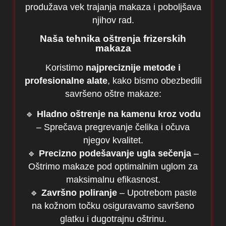
produžava vek trajanja makaza i poboljšava
njihov rad.
Naša tehnika oštrenja frizerskih
makaza
Koristimo
najpreciznije metode i
profesionalne alate
, kako bismo obezbedili
savršeno oštre makaze:
🔹
Hladno oštrenje na kamenu kroz vodu
– Sprečava pregrevanje čelika i očuva
njegov kvalitet.
🔹
Precizno podešavanje ugla sečenja
–
Oštrimo makaze pod optimalnim uglom za
maksimalnu efikasnost.
🔹
Završno poliranje
– Upotrebom paste
na kožnom točku osiguravamo savršeno
glatku i dugotrajnu oštrinu.