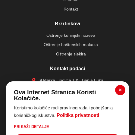
Kontakt
Brzi linkovi
Oštrenje kuhinjski noževa
Oštrenje baštenskih makaza
Oštrenje sjekira
Kontakt podaci
ul.Marka Lipovca 135, Banja Luka
+387 65 535 911
×
Ova Internet Stranica Koristi
Kolačiće.
trikicd@blic.net
Koristimo kolačiće radi pravilnog rada i poboljšanja
Politika privatnosti
Politika kolačića
Pravne
korisničkog iskustva.
Politika privatnosti
|
|
informacije (Impressum)
PRIKAŽI DETALJE