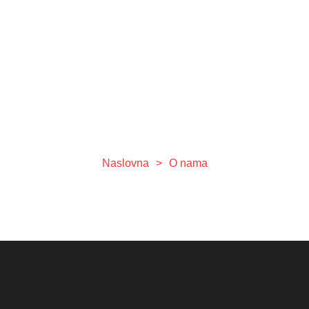
Pravne informacije
(Impressum)
Naslovna
>
O nama